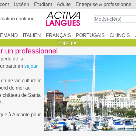
scent
lycéen
étudiant
adulte
entreprise & professionnel
mation continue
LEMAND
ITALIEN
FRANÇAIS
PORTUGAIS
CHINOIS
Espagne
ur un professionnel
 perle de la
ur partir en
séjour
d’une vie culturelle
e bord de mer au
le château de Santa
e.
ique à Alicante pour