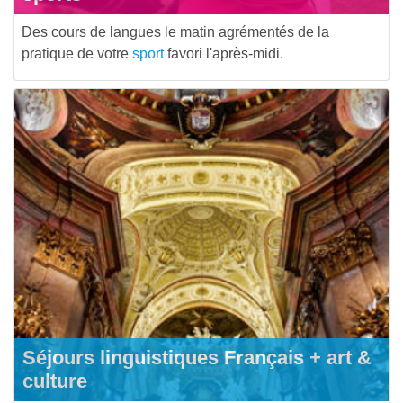
Des cours de langues le matin agrémentés de la
pratique de votre
sport
favori l'après-midi.
Séjours linguistiques Français + art &
culture