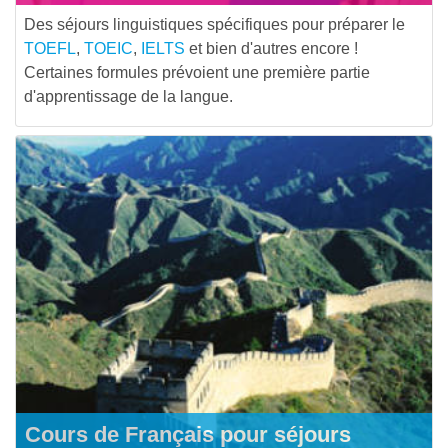
Des séjours linguistiques spécifiques pour préparer le
TOEFL
,
TOEIC
,
IELTS
et bien d'autres encore !
Certaines formules prévoient une première partie
d'apprentissage de la langue.
Cours de Français pour séjours