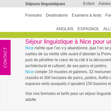
enfant
adole
Séjours linguistiques
Formules
Destinations
Examens & tests
For
ANGLAIS
ESPAGNOL
AL
Séjour linguistique à Nice pour u
Nice
mérite que l’on s’y abandonne, que l’on se 
CONTACT
ruelles de sa vieille ville avant d’aborder la Pr
puis de pénétrer le cœur de la cité à la découver
architectural et culturel, de ses parcs et jardins.
Nice
compte 19 musées et galeries, 32 monument
classés et 300 hectares de parcs, jardins, forêt
espaces verts auxquels s’ajoutent 150 bassins et
Voir nos formules et tarifs pour un séjour linguis
adulte