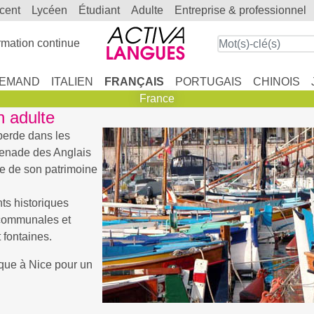
scent
lycéen
étudiant
adulte
entreprise & professionnel
mation continue
LEMAND
ITALIEN
FRANÇAIS
PORTUGAIS
CHINOIS
France
n adulte
perde dans les
omenade des Anglais
te de son patrimoine
s historiques
s communales et
 fontaines.
tique à Nice pour un