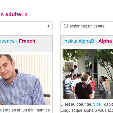
un adulte
: 2
rovence -
French
Institut AlphaB -
Alpha
C’est au cœur de
Nice
, "capi
idérables en un minimum de
Linguistique alpha.b vous acc