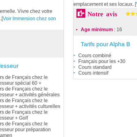
emplacement et ses locaux. [
ernelle. Vivre chez votre
Notre avis
.[
Voir Immersion chez son
Age minimum
: 16
Tarifs pour Alpha B
Cours combiné
Français pour les +30
fesseur
Cours standard
Cours intensif
s de Français chez le
esseur spécial 60 +
s de Français chez le
esseur + activités générales
s de Français chez le
esseur + activités culturelles
s de Français chez le
esseur + Golf
s de Français chez le
esseur pour préparation
xamen