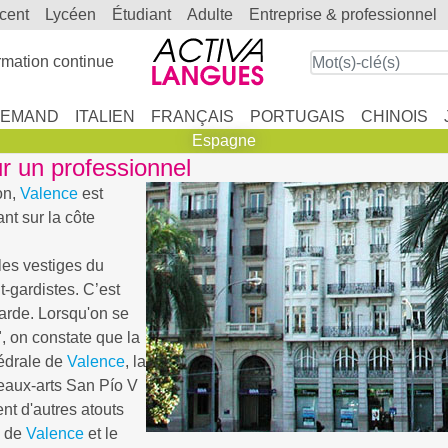
scent
lycéen
étudiant
adulte
entreprise & professionnel
mation continue
LEMAND
ITALIEN
FRANÇAIS
PORTUGAIS
CHINOIS
Espagne
r un professionnel
on,
Valence
est
nt sur la côte
les vestiges du
t-gardistes. C’est
garde. Lorsqu'on se
, on constate que la
hédrale de
Valence
, la
eaux-arts San Pío V
nt d'autres atouts
e de
Valence
et le