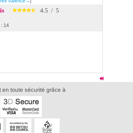
orex Valence
→
]
vis
4.5
/
5
: 14
 en toute sécurité grâce à