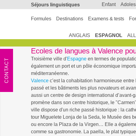
enfant
adole
Séjours linguistiques
Formules
Destinations
Examens & tests
For
ANGLAIS
ESPAGNOL
AL
Ecoles de langues à Valence pou
Troisième ville d'
Espagne
en termes de populati
CONTACT
également un port et un pôle économique importa
méditerranéenne.
Valence
c’est la cohabitation harmonieuse entre 
passé et les bâtiments les plus novateurs et avan
aussi un centre de design international d’avant-
promène dans son centre historique, le "Carmen"
ville dispose d'un riche passé historique : la cat
tour Miguelete Lonja de la Seda, le Musée des b
ou encore la Plaza de la Virgen… Elle a égaleme
comme sa gastronomie. La paella, le plat typiqu