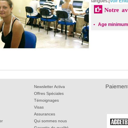
langues.[
Voir Enf
Notre a
Age minimum
Paiement
Newsletter Activa
Offres Spéciales
Témoignages
Visas
Assurances
er
Qui sommes nous
Garantie de qualité